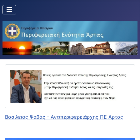
Βασίλειος Ψαθάς - Αντιπεριφερειάρχης ΠΕ Άρτας