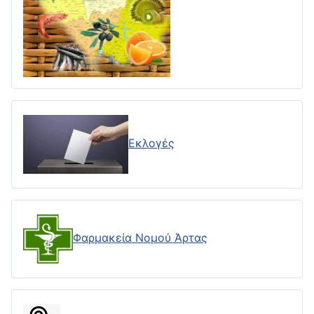
Εκλογές
Φαρμακεία Νομού Άρτας