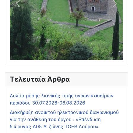
Πίσω
Επόμεν
Τελευταία Άρθρα
Δελτίο μέσης λιανικής τιμής υγρών καυσίμων
περιόδου 30.07.2026-06.08.2026
Διακήρυξη ανοικτού ηλεκτρονικού διαγωνισμού
για την ανάθεση του έργου : «Επένδυση
διώρυγας Δ05 Α' ζώνης ΤΟΕΒ Λούρου»