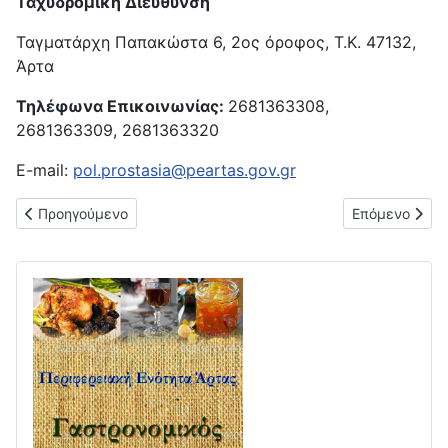
Ταχυδρομική Διεύθυνση
Ταγματάρχη Παπακώστα 6, 2ος όροφος, Τ.Κ. 47132,
Άρτα
Τηλέφωνα Επικοινωνίας:
2681363308,
2681363309, 2681363320
E-mail:
pol.prostasia@peartas.gov.gr
Προηγούμενο άρθρο: Τμήμα Περιβάλλοντος και Υδροοικονομία
Επόμενο άρθρ
Προηγούμενο
Επόμενο