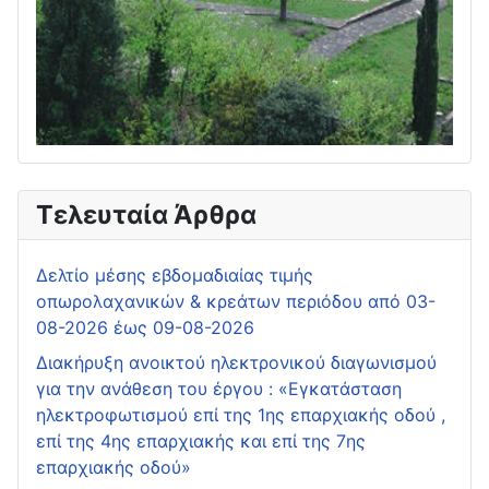
Τελευταία Άρθρα
Δελτίο μέσης εβδομαδιαίας τιμής
οπωρολαχανικών & κρεάτων περιόδου από 03-
08-2026 έως 09-08-2026
Διακήρυξη ανοικτού ηλεκτρονικού διαγωνισμού
για την ανάθεση του έργου : «Εγκατάσταση
ηλεκτροφωτισμού επί της 1ης επαρχιακής οδού ,
επί της 4ης επαρχιακής και επί της 7ης
επαρχιακής οδού»