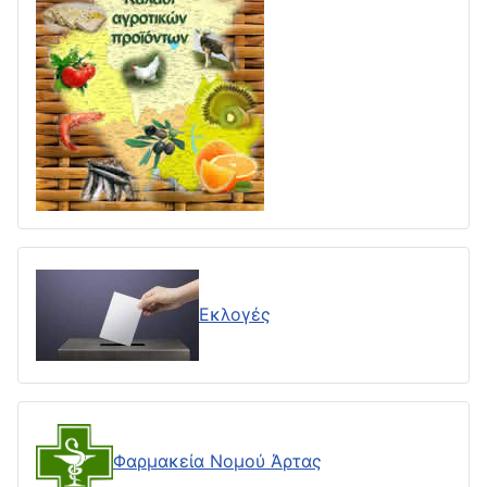
Εκλογές
Φαρμακεία Νομού Άρτας