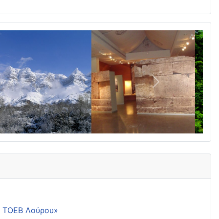
Επόμενο
ης ΤΟΕΒ Λούρου»