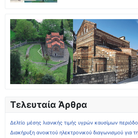
Πίσω
Τελευταία Άρθρα
Δελτίο μέσης λιανικής τιμής υγρών καυσίμων περιόδ
Διακήρυξη ανοικτού ηλεκτρονικού διαγωνισμού για τ