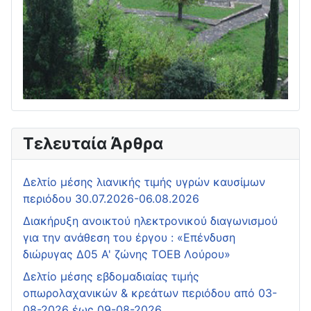
Τελευταία Άρθρα
Δελτίο μέσης λιανικής τιμής υγρών καυσίμων
περιόδου 30.07.2026-06.08.2026
Διακήρυξη ανοικτού ηλεκτρονικού διαγωνισμού
για την ανάθεση του έργου : «Επένδυση
διώρυγας Δ05 Α' ζώνης ΤΟΕΒ Λούρου»
Δελτίο μέσης εβδομαδιαίας τιμής
οπωρολαχανικών & κρεάτων περιόδου από 03-
08-2026 έως 09-08-2026