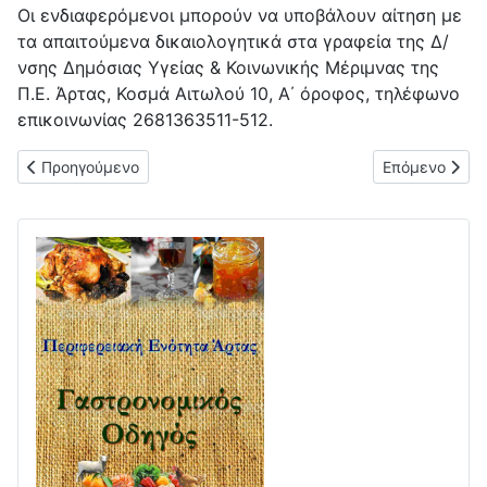
Οι ενδιαφερόμενοι μπορούν να υποβάλουν αίτηση με
τα απαιτούμενα δικαιολογητικά στα γραφεία της Δ/
νσης Δημόσιας Υγείας & Κοινωνικής Μέριμνας της
Π.Ε. Άρτας, Κοσμά Αιτωλού 10, Α΄ όροφος, τηλέφωνο
επικοινωνίας 2681363511-512.
Προηγούμενο άρθρο: Δελτίο Τύπου για την υδατοκαλλιέργεια
Επόμενο άρθρο
Προηγούμενο
Επόμενο