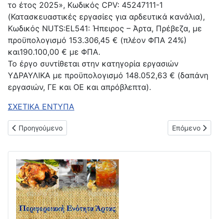
το έτος 2025», Κωδικός CPV: 45247111-1
(Κατασκευαστικές εργασίες για αρδευτικά κανάλια),
Κωδικός ΝUTS:EL541: Ήπειρος – Άρτα, Πρέβεζα, με
προϋπολογισμό 153.306,45 € (πλέον ΦΠΑ 24%)
και190.100,00 € με ΦΠΑ.
Το έργο συντίθεται στην κατηγορία εργασιών
ΥΔΡΑΥΛΙΚΑ με προϋπολογισμό 148.052,63 € (δαπάνη
εργασιών, ΓΕ και ΟΕ και απρόβλεπτα).
ΣΧΕΤΙΚΑ ΕΝΤΥΠΑ
Προηγούμενο άρθρο: Ανοικτή διαδικασία για την επιλογή αναδ
Επόμενο άρθρ
Προηγούμενο
Επόμενο