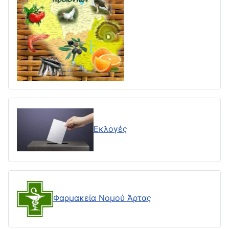
Εκλογές
Φαρμακεία Νομού Άρτας