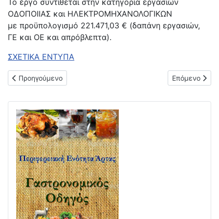
Το έργο συντίθεται στην κατηγορία εργασιών
ΟΔΟΠΟΙΙΑΣ και ΗΛΕΚΤΡΟΜΗΧΑΝΟΛΟΓΙΚΩΝ
με προϋπολογισμό 221.471,03 € (δαπάνη εργασιών,
ΓΕ και ΟΕ και απρόβλεπτα).
ΣΧΕΤΙΚΑ ΕΝΤΥΠΑ
Προηγούμενο άρθρο: Διακήρυξη ανοικτού ηλεκτρονικού διαγων
Επόμενο άρθρο
Προηγούμενο
Επόμενο