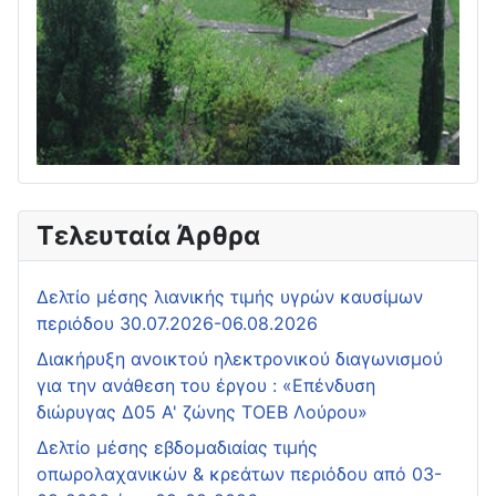
Τελευταία Άρθρα
Δελτίο μέσης λιανικής τιμής υγρών καυσίμων
περιόδου 30.07.2026-06.08.2026
Διακήρυξη ανοικτού ηλεκτρονικού διαγωνισμού
για την ανάθεση του έργου : «Επένδυση
διώρυγας Δ05 Α' ζώνης ΤΟΕΒ Λούρου»
Δελτίο μέσης εβδομαδιαίας τιμής
οπωρολαχανικών & κρεάτων περιόδου από 03-