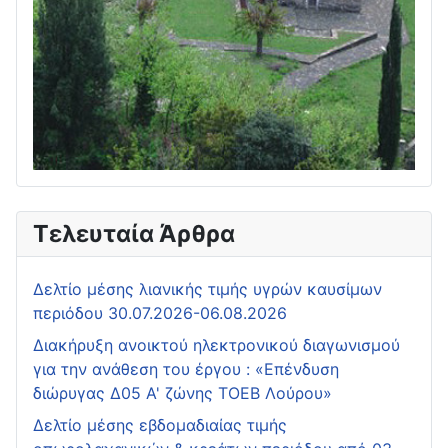
Τελευταία Άρθρα
Δελτίο μέσης λιανικής τιμής υγρών καυσίμων
περιόδου 30.07.2026-06.08.2026
Διακήρυξη ανοικτού ηλεκτρονικού διαγωνισμού
για την ανάθεση του έργου : «Επένδυση
διώρυγας Δ05 Α' ζώνης ΤΟΕΒ Λούρου»
Δελτίο μέσης εβδομαδιαίας τιμής