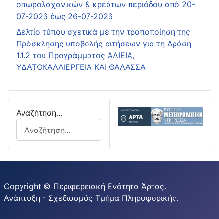
οπωρολαχανικών & κρεάτων περιόδου από 20-
07-2026 έως 26-07-2026
Δελτίο τύπου σχετικά με την τροποποίηση της
Πρόσκλησης υποβολής αιτήσεων για τη Δράση
1.1.2 του Προγράμματος ΑΛΙΕΙΑ,
ΥΔΑΤΟΚΑΛΛΙΕΡΓΕΙΑ ΚΑΙ ΘΑΛΑΣΣΑ
Αναζήτηση...
Copyright © Περιφερειακή Ενότητα Άρτας.
Ανάπτυξη - Σχεδιασμός Τμήμα Πληροφορικής.