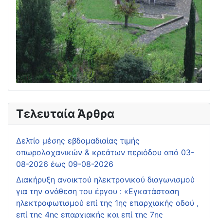
Τελευταία Άρθρα
Δελτίο μέσης εβδομαδιαίας τιμής
οπωρολαχανικών & κρεάτων περιόδου από 03-
08-2026 έως 09-08-2026
Διακήρυξη ανοικτού ηλεκτρονικού διαγωνισμού
για την ανάθεση του έργου : «Εγκατάσταση
ηλεκτροφωτισμού επί της 1ης επαρχιακής οδού ,
επί της 4ης επαρχιακής και επί της 7ης