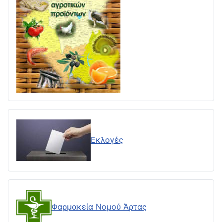
Εκλογές
Φαρμακεία Νομού Άρτας