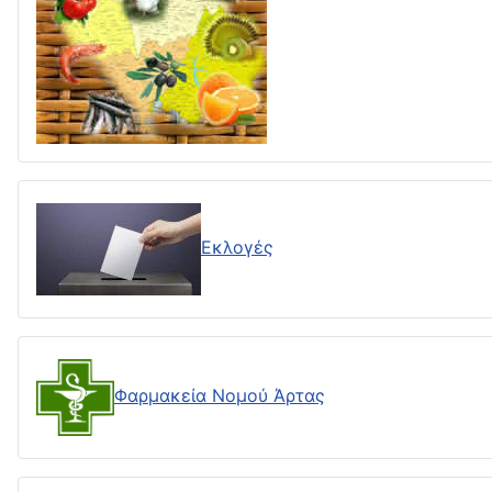
Εκλογές
Φαρμακεία Νομού Άρτας