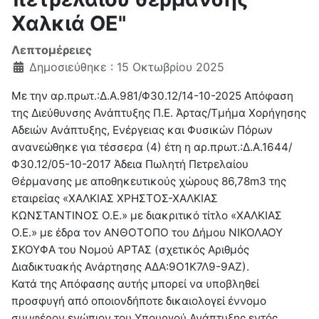
Χαλκιά ΟΕ"
Λεπτομέρειες
Δημοσιεύθηκε : 15 Οκτωβρίου 2025
Με την αρ.πρωτ.:Δ.Α.981/Φ30.12/14-10-2025 Απόφαση
της Διεύθυνσης Ανάπτυξης Π.Ε. Άρτας/Τμήμα Χορήγησης
Αδειών Ανάπτυξης, Ενέργειας και Φυσικών Πόρων
ανανεώθηκε για τέσσερα (4) έτη η αρ.πρωτ.:Δ.Α.1644/
Φ30.12/05-10-2017 Άδεια Πωλητή Πετρελαίου
Θέρμανσης με αποθηκευτικούς χώρους 86,78m3 της
εταιρείας «ΧΑΛΚΙΑΣ ΧΡΗΣΤΟΣ-ΧΑΛΚΙΑΣ
ΚΩΝΣΤΑΝΤΙΝΟΣ Ο.Ε.» με διακριτικό τίτλο «ΧΑΛΚΙΑΣ
Ο.Ε.» με έδρα τον ΑΝΘΟΤΟΠΟ του Δήμου ΝΙΚΟΛΑΟΥ
ΣΚΟΥΦΑ του Νομού ΑΡΤΑΣ (σχετικός Αριθμός
Διαδικτυακής Ανάρτησης ΑΔΑ:9Ο1Κ7Λ9-9ΑΖ).
Κατά της Απόφασης αυτής μπορεί να υποβληθεί
προσφυγή από οποιονδήποτε δικαιολογεί έννομο
συμφέρον ενώπιον του Υπουργού Ανάπτυξης εντός