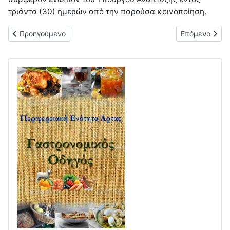
τριάντα (30) ημερών από την παρούσα κοινοποίηση.
Προηγούμενο άρθρο: Ανακοίνωση σχετικά με τη χορήγηση βε
Επόμενο άρθρ
Προηγούμενο
Επόμενο