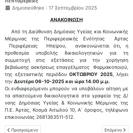
Λεπτομέρειες
Δημοσιεύθηκε : 17 Σεπτεμβρίου 2025
ΑΝΑΚΟΙΝΩΣΗ
Από τη Διεύθυνση Δημόσιας Υγείας και Κοινωνικής
Μέριμνας της Περιφερειακής Ενότητας
Άρτας
Περιφέρειας
Ηπείρου,
ανακοινώνεται ότι, η
προθεσμία υποβολής δικαιολογητικών για τη
συμμετοχή στις εξετάσεις για την χορήγηση
βεβαίωσης ασκήσεως επαγγέλματος
Φαρμακοποιού,
της εξεταστικής περιόδου
ΟΚΤΩΒΡΙΟΥ
2025
, λήγει
την
Δευτέρα 06-10-2025 και ώρα 14.00 μ.μ.
Οι ενδιαφερόμενοι μπορούν να υποβάλουν αίτηση με
τα απαιτούμενα δικαιολογητικά στα γραφεία της Δ/
νσης Δημόσιας Υγείας & Κοινωνικής Μέριμνας της
Π.Ε. Άρτας, Κοσμά Αιτωλού 10, Α΄ όροφος, τηλέφωνο
επικοινωνίας 2681363511-512.
Προηγούμενο άρθρο: Ανακοίνωση σχετικά με άδεια ανανέωσης
Επόμενο άρθρ
Προηγούμενο
Επόμενο