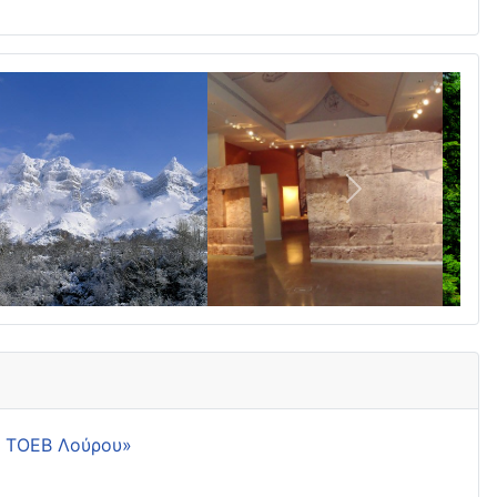
Επόμενο
ης ΤΟΕΒ Λούρου»