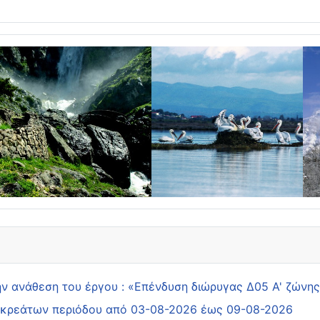
ην ανάθεση του έργου : «Επένδυση διώρυγας Δ05 Α' ζών
& κρεάτων περιόδου από 03-08-2026 έως 09-08-2026