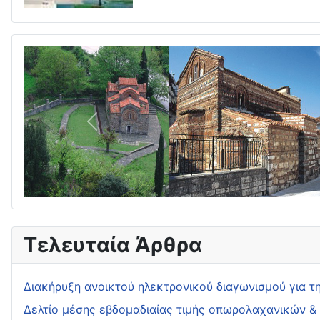
Πίσω
Τελευταία Άρθρα
Διακήρυξη ανοικτού ηλεκτρονικού διαγωνισμού για τ
Δελτίο μέσης εβδομαδιαίας τιμής οπωρολαχανικών 