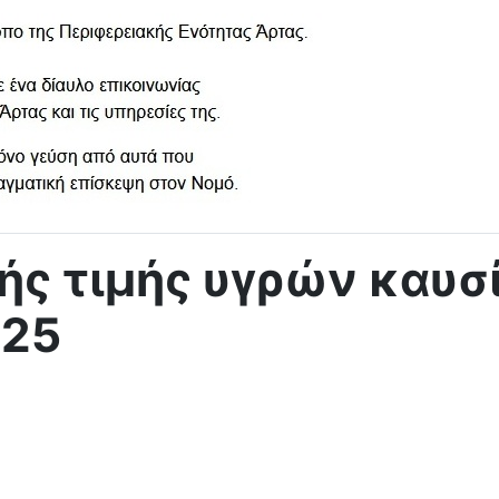
κής τιμής υγρών καυ
025