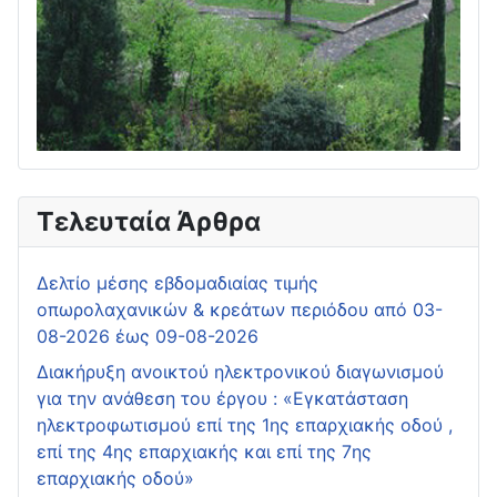
Τελευταία Άρθρα
Δελτίο μέσης εβδομαδιαίας τιμής
οπωρολαχανικών & κρεάτων περιόδου από 03-
08-2026 έως 09-08-2026
Διακήρυξη ανοικτού ηλεκτρονικού διαγωνισμού
για την ανάθεση του έργου : «Εγκατάσταση
ηλεκτροφωτισμού επί της 1ης επαρχιακής οδού ,
επί της 4ης επαρχιακής και επί της 7ης
επαρχιακής οδού»