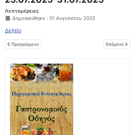
Λεπτομέρειες
Δημοσιεύθηκε : 01 Αυγούστου 2025
Δελτίο
Προηγούμενο άρθρο: Δελτίο μέσης λιανικής τιμής υγρών καυσ
Επόμενο άρθρο
Προηγούμενο
Επόμενο