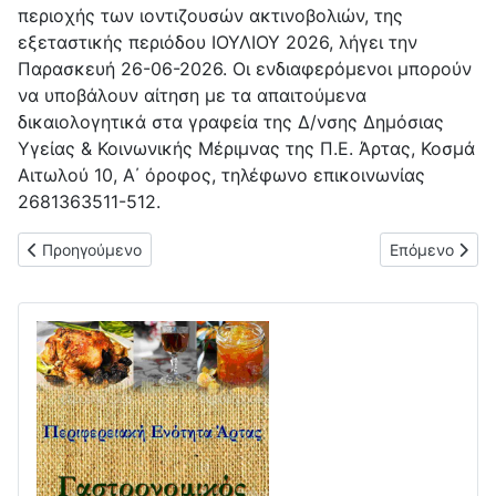
περιοχής των ιοντιζουσών ακτινοβολιών, της
εξεταστικής περιόδου ΙΟΥΛΙΟΥ 2026, λήγει την
Παρασκευή 26-06-2026. Οι ενδιαφερόμενοι μπορούν
να υποβάλουν αίτηση με τα απαιτούμενα
δικαιολογητικά στα γραφεία της Δ/νσης Δημόσιας
Υγείας & Κοινωνικής Μέριμνας της Π.Ε. Άρτας, Κοσμά
Αιτωλού 10, Α΄ όροφος, τηλέφωνο επικοινωνίας
2681363511-512.
Προηγούμενο άρθρο: Δελτίο τύπου για κενές θέσεις φαρμακεί
Επόμενο άρθρο
Προηγούμενο
Επόμενο