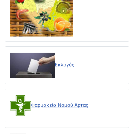
Εκλογές
Φαρμακεία Νομού Άρτας