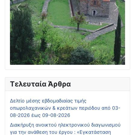
Πίσω
Επόμεν
Τελευταία Άρθρα
Δελτίο μέσης εβδομαδιαίας τιμής
οπωρολαχανικών & κρεάτων περιόδου από 03-
08-2026 έως 09-08-2026
Διακήρυξη ανοικτού ηλεκτρονικού διαγωνισμού
για την ανάθεση του έργου : «Εγκατάσταση