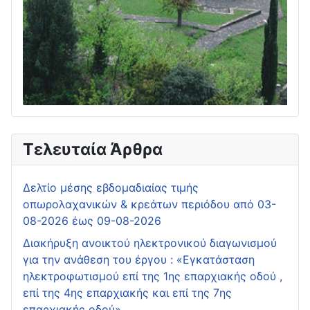
Τελευταία Άρθρα
Δελτίο μέσης εβδομαδιαίας τιμής
οπωρολαχανικών & κρεάτων περιόδου από 03-
08-2026 έως 09-08-2026
Διακήρυξη ανοικτού ηλεκτρονικού διαγωνισμού
για την ανάθεση του έργου : «Εγκατάσταση
ηλεκτροφωτισμού επί της 1ης επαρχιακής οδού ,
επί της 4ης επαρχιακής και επί της 7ης
επαρχιακής οδού»