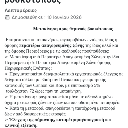
Λεπτομέρειες
Δημοσιεύθηκε : 10 Ιουνίου 2026
Μετακίνηση προς θερινούς βοσκότοπους
Επιτρέπονται οι μετακινήσεις αιγοπροβάτων εντός της ίδιας ή
όμορης
περαιτέρω απαγορευμένης ζώνης
της ίδιας αλλά και
της όμορης Περιφέρειας με τις ακόλουθες προϋποθέσεις:
➢
Μετακίνηση από Περαιτέρω Απαγορευμένη Ζώνη στην ίδια
Περιφέρεια ή σε Περαιτέρω Απαγορευμένη Ζώνη όμορης
Περιφερειακής Ενότητας :
➢
Πραγματοποιείται δειγματοληπτικά εργαστηριακός έλεγχος σε
δείγματα σιέλου με βάση τον Πίνακα υπεργεωμετρικής
κατανομής των Cannon και Roe, με επιπολασμό 5%
τουλάχιστον 72 ώρες πριν τη μετακίνηση.
➢
Η μετακίνηση πραγματοποιείται μόνο με αδειοδοτημένο
όχημα μεταφοράς ζώντων ζώων και αδειοδοτημένο μεταφορέα.
➢
Κατά τη μεταφορά, απαγορεύεται η ταυτόχρονη μεταφορά
ζώων από διαφορετικές εκτροφές.
➢
Έλεγχος της σήμανσης, καταμέτρηση/απογραφή
και
κλινική εξέταση.